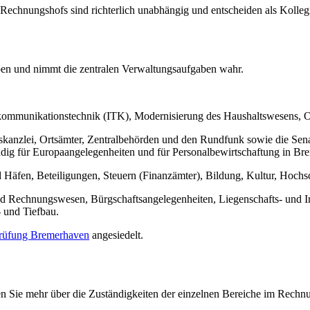
s Rechnungshofs sind richterlich unabhängig und entscheiden als Kolle
aben und nimmt die zentralen Verwaltungsaufgaben wahr.
elekommunikationstechnik (ITK), Modernisierung des Haushaltswesens,
skanzlei, Ortsämter, Zentralbehörden und den Rundfunk sowie die Senats
ändig für Europaangelegenheiten und für Personalbewirtschaftung in Br
nd Häfen, Beteiligungen, Steuern (Finanzämter), Bildung, Kultur, Hoch
und Rechnungswesen, Bürgschaftsangelegenheiten, Liegenschafts- und 
 und Tiefbau.
prüfung Bremerhaven
angesiedelt.
Sie mehr über die Zuständigkeiten der einzelnen Bereiche im Rechnu