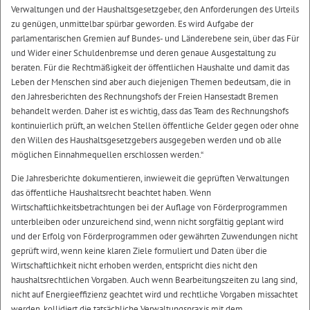
Verwaltungen und der Haushaltsgesetzgeber, den Anforderungen des Urteils
zu genügen, unmittelbar spürbar geworden. Es wird Aufgabe der
parlamentarischen Gremien auf Bundes- und Länderebene sein, über das Für
und Wider einer Schuldenbremse und deren genaue Ausgestaltung zu
beraten. Für die Rechtmäßigkeit der öffentlichen Haushalte und damit das
Leben der Menschen sind aber auch diejenigen Themen bedeutsam, die in
den Jahresberichten des Rechnungshofs der Freien Hansestadt Bremen
behandelt werden. Daher ist es wichtig, dass das Team des Rechnungshofs
kontinuierlich prüft, an welchen Stellen öffentliche Gelder gegen oder ohne
den Willen des Haushaltsgesetzgebers ausgegeben werden und ob alle
möglichen Einnahmequellen erschlossen werden.“
Die Jahresberichte dokumentieren, inwieweit die geprüften Verwaltungen
das öffentliche Haushaltsrecht beachtet haben. Wenn
Wirtschaftlichkeitsbetrachtungen bei der Auflage von Förderprogrammen
unterbleiben oder unzureichend sind, wenn nicht sorgfältig geplant wird
und der Erfolg von Förderprogrammen oder gewährten Zuwendungen nicht
geprüft wird, wenn keine klaren Ziele formuliert und Daten über die
Wirtschaftlichkeit nicht erhoben werden, entspricht dies nicht den
haushaltsrechtlichen Vorgaben. Auch wenn Bearbeitungszeiten zu lang sind,
nicht auf Energieeffizienz geachtet wird und rechtliche Vorgaben missachtet
werden, kollidiert die tatsächliche Verwaltungspraxis mit dem